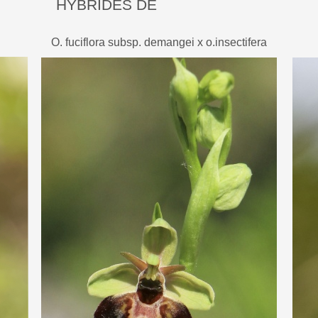
HYBRIDES DE
O.INSECTIFERA
O. fuciflora subsp. demangei x o.insectifera