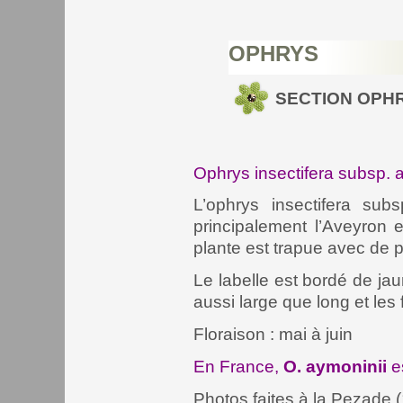
OPHRYS
SECTION OPH
Ophrys insectifera subsp. 
L’ophrys insectifera su
principalement l’Aveyron 
plante est trapue avec de pe
Le labelle est bordé de jaun
aussi large que long et les 
Floraison : mai à juin
En France,
O. aymoninii
es
Photos faites à la Pezade 